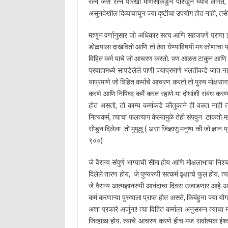
रत्न जसे रत्न पारखी माणसाकडुन पारखुन घ्यावे लागते, त्
असुनदेखील दिव्यावाचुन ज्या दृष्टीचा उपयोग होत नाही, 
म्हणुन वर्णानुसार जो अधिकार सत्य आणि सहजपणे प्राप्त
डोळयाला दाखवितो आणि तो ठेवा घेण्याविषयी मग कोणाचा प्र
विहित कर्म याचे जो आचरण करतो. पण आळस टाकुन आणि फळा
प्रवाहामध्ये सापडेलेले पाणी ज्याप्रमाणे भलतीकडे जात नाह
याप्रमाणे जो विहित कर्माचे आचरण करतो तो पुरुष मोक्षसा
करणे आणि निषिध्द कर्मे करत रहाणे या दोघांशी संबंध करण्य
होत असतो, तो काम्य कर्माकडे कौतुकाने ही वळत नाही त्
नित्यकर्म, त्याचां फलत्याग केल्यामुळे तेही संपवुन टाकतो 
सोडुन दिलेला तो मुमूक्षू ( असा जिज्ञासु मनुष्य की जो ज्ञान 
९००)
जे वैराग्य संपुर्ण भाग्याची सीमा होय आणि मोक्षलाभाचा निश्च
दिलेले तारण होय, जे पुण्यरुपी सत्कर्म वृक्षााचे फुल होय.
जे वैराग्य आत्मज्ञानरुपी आनंदाचा दिवस उजाडणार आहे अशी 
कर्म करणाऱ्या पुरुषाला प्राप्त होत असते, किबंहुना ज्या योग
अशा प्रकारे अर्जुना! त्या विहित कर्माला अनुसरुन त्याचा
जिव्हाळा होय. त्याचे आचरण करणे हीच मज सर्वात्मक ईश्वर