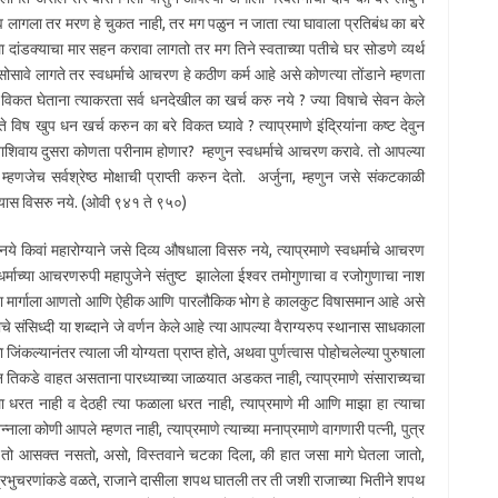
 घाव लागला तर मरण हे चुकत नाही, तर मग पळुन न जाता त्या घावाला प्रतिबंध का बरे
 दांडक्याचा मार सहन करावा लागतो तर मग तिने स्वताच्या पतीचे घर सोडणे व्यर्थ
 सोसावे लागते तर स्वधर्माचे आचरण हे कठीण कर्म आहे असे कोणत्या तोंडाने म्हणता
डे विकत घेताना त्याकरता सर्व धनदेखील का खर्च करु नये ? ज्या विषाचे सेवन केले
 विष खुप धन खर्च करुन का बरे विकत घ्यावे ? त्याप्रमाणे इंद्रियांना कष्ट देवुन
शिवाय दुसरा कोणता परीनाम होणार? म्हणुन स्वधर्माचे आचरण करावे. तो आपल्या
णजेच सर्वश्रेष्ठ मोक्षाची प्राप्ती करुन देतो. अर्जुना, म्हणुन जसे संकटकाळी
रण्यास विसरु नये. (ओवी ९४१ ते ९५०)
ये किवां महारोग्याने जसे दिव्य औषधाला विसरु नये, त्याप्रमाणे स्वधर्माचे आचरण
वधर्माच्या आचरणरुपी महापुजेने संतुष्ट झालेला ईश्वर तमोगुणाचा व रजोगुणाचा नाश
च्या मार्गाला आणतो आणि ऐहीक आणि पारलौकिक भोग हे कालकुट विषासमान आहे असे
े संसिध्दी या शब्दाने जे वर्णन केले आहे त्या आपल्या वैराग्यरुप स्थानास साधकाला
िंकल्यानंतर त्याला जी योग्यता प्राप्त होते, अथवा पुर्णत्वास पोहोचलेल्या पुरुषाला
न तिकडे वाहत असताना पारध्याच्या जाळयात अडकत नाही, त्याप्रमाणे संसाराच्यचा
रत नाही व देठही त्या फळाला धरत नाही, त्याप्रमाणे मी आणि माझा हा त्याचा
्नाला कोणी आपले म्हणत नाही, त्याप्रमाणे त्याच्या मनाप्रमाणे वागणारी पत्नी, पुत्र
 तो आसक्त नसतो, असो, विस्तवाने चटका दिला, की हात जसा मागे घेतला जातो,
 प्रभुचरणांकडे वळते, राजाने दासीला शपथ घातली तर ती जशी राजाच्या भितीने शपथ