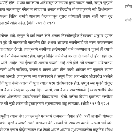
े असेही होते. अथवा बालकाला आईवाचुन जगण्याला दुसरे साधन नाही, म्हणुन पुत्राने
हरीप
ाया जल म्हणुन गंगेला न सोडणारा असला तरीदेखील तो ज्याप्रमाणे सर्व तिर्थस्वरुप
 आपल्या विहित कर्माचे आचरण केल्यावाचुन दुसरा कोणताही उपाय नाही अशा दृढ
संपर्
द्वाराचे ओझे पडेल. (ओवी ९०१ ते ९१०)
े मनोगत आहे. म्हणुन ते कर्म त्याने केले असता निश्चीतपुर्वक ईश्वराचा अनुभव प्राप्त
 पुढे ती मालमत्तेची मालकीण होते अथवा आपल्या स्वामीसाठी जो मरण पत्करण्यास
ा दाखला ठेवतो, त्याप्रमाणे स्वमीच्या इच्छेप्रमाणे कर्म करण्यास न चुकणे ही त्याची
म्हणजे तो केवळ व्यापार होय. म्हणुन विहित कर्म केले असता ते कर्म केले होत नाही, तर
ा आले आहेत. त्या ईश्वराची आज्ञाच पाळली आहे असे होते. जो परमात्मा अविद्यारुपी
िार करतो आणि सात्विक, राजस व तामस अशा तीन पदरी अहंकार रुप सुत्राने त्यांना
लेला असतो, त्याप्रमाण ज्या परमेश्वराने हे संपुर्ण विश्व आत-बाहेर ओतप्रोत भरलेले
ुलांनी पुजा केली असता ती पुजा त्याला परम संतोषकारक होते. म्हणुन ज्या पुजेने संतुष्ट
वैराग्यसिध्दीचा प्रसाद दिला जातो, त्या वैराग्य-अवस्थेमध्ये ईश्वरप्राप्तीचे वेध
प्रपंच ओकलेल्या पदार्थाप्रमाणे किळसवाणा होतो. पतीचा वियोग झालेल्या स्त्रीला
ल जी सुखे आहेत ती दुखाप्रमाणे त्रासदायक वाटु लागतात. (ओवी ९११ ते ९२०)
पुर्वीच त्याचा वेध लागल्यामुळे मनामध्ये तन्मयाता निर्माण होते, अशी ज्ञानाची योग्यता
श्चयाची व्रते बाळगतो त्याने परमआस्थेने स्वधर्मा चे आचरण करावे. आपला धर्म जरी
 फळ प्राप्त होईल त्यावर लक्ष ठेवावे आपले आरोग्य सुधारण्याकरीता कडुनिंब औषध