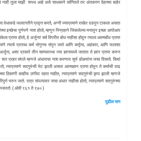
ायचे नाही तुला माझी शपथ आहे असे साधकाने सांगितले तर अंतकरण देहाच्या बाहेर
्तीच्या वेधाकडे जलदगतीने प्रवृत्त करते, अग्नी ज्याप्रमाणे राखेत दडपुन टाकला असता
्या इच्छेचा पुर्णपणे नाश होतो, म्हणुन निग्रहाने जिंकलेल्या मनातुन इच्छा आपोआप
ा प्राप्त होतो, हे अर्जुना! सर्व विपरीत बोध नाहीसा होवुन त्याला आत्मबोंध प्राप्त
ाणे त्याचे प्रारब्ध कर्म भोगुनच संपुन जाते आणि कर्तृत्व, अहंकार, आणि फलाशा
अर्जुना, अशा प्रकारे तीन साम्यवस्था ज्या ज्ञानामध्ये जातात ते ज्ञान प्राप्त करुन
चे चार प्रहर संपले म्हणजे अंधाराचा नाश करणारा सुर्य डोळयांना जसा दिसतो. किवां
 त्याप्रमाणे सदगुरुंची भेट झाली असता आत्मज्ञान प्राप्त होवुन ते कर्माची वाढ
्राच्या ठिकाणी काहीच उणीवा रहात नाहीत, त्याप्रमाणे सदगुरुंची कृपा झाली म्हणजे
पुर्ण भरुन जाते. रात्र संपल्यावर जसा अंधार नाहीसा होतो, त्याप्रमाणे सदगुरुंच्या
ाश पसरतो. ( ओवी ९६१ ते ९७० )
पुढील भाग