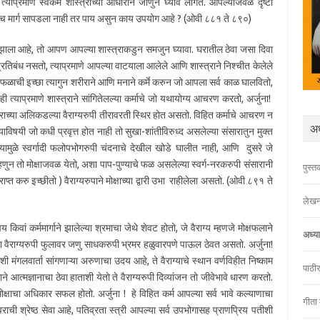
याप्रमाणे स्वकर्म शास्त्राच्या आधाराने जाणुन घ्यावे लागते. आपल्याजवळ दृष्टी
तसेच मार्ग सापडला नाही तर पाय असुन काय उपयोग आहे ? (ओवी ८८१ ते ८९०)
 झाला आहे, तो आपण आपल्या शास्त्राकडुन समजुन घ्यावा. घरातील ठेवा जसा दिवा
तिबंध नसतो, त्याप्रमाणे आपल्या वाटयाला आलेले आणि शास्त्राने निश्चीत केलेले
ची इच्छा त्यागुन शरीराने आणि मनाने कर्मे करुन जो आपला सर्व काळ घालवितो,
ी त्याप्रमाणे शास्त्राने सांगितेलल्या कर्माचे जो यथायोग्य आचरण करतो, अर्जुना!
गराच्या अलिकडल्या वैराग्यरुपी तीरावरती स्थिर होत असतो. विहित कर्माचे आचरण न
अध
ाविषयी जो कधी प्रवृत्त होत नाही तो सुखा-शांतीविरुध्द असलेल्या संसारातुन मुक्त
यामुळे स्वर्गादी फलोपभोगरुपी चंदनाचे देखील खोडे घालीत नाही, आणि दुसरे जे
म्हणुन तो मोक्षाजवळ येतो, अशा पाप-पुण्याचे फळ असलेल्या स्वर्ग-नरकरुपी संसारानी
पुस्त
प्राप्त करु इच्छीतो ) वैराग्यरुपाने मोक्षाच्या द्वारी उभा राहीलेला असतो. (ओवी ८९१ ते
लेखन
य किवां कर्ममार्गाने झालेल्या श्रमाचा जेथे शेवट होतो, जे वैराग्य म्हणजे मोक्षफलाने
अध्य
 त्या वैराग्यरुपी फुलावर जणु साधकरुपी भ्रमर हळुवारपणे पाऊल ठेवत असतो. अर्जुना!
मंगलवार्ता सांगणाऱ्या अरुणाचा उदय आहे, ते वैराग्याचे स्थान वर्णविहीत निष्काम
पाठी
ाने आत्मज्ञानाचा ठेवा हाताशी येतो ते वैराग्यरुपी दिव्यांजन तो जीवेभावे धारण करतो.
 मोक्षाचा अधिकार सफल होतो. अर्जुना ! हे विहित कर्म आपल्या सर्व भावे कल्याणाचा
गीता
ाची श्रेष्ठ सेवा आहे, पतिव्रता स्त्री आपल्या सर्व उपभोगासह प्राणप्रिय पतीशी