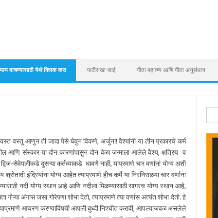
याय वाचण्यासाठी येथे क्लिक करा
पाठीराखा-साई
गीता महात्म्य आणि गीता अनुसंधान
Sear
वस्तु आणुन ती जादा पैसे घेवुन विकणे, अर्जुना! वैश्यांनी या तीन प्रकारचे कर्म
डील आणि संस्कार या दोन कारणांपासुन दोन वेळा जन्माला आलेले वैश्य, क्षत्रिय व
. द्विज-सेवेपलीकडे दुसऱ्या कर्तव्याकडे धावणे नाही, याप्रमाणे चार वर्णानां योग्य अशी
िषय श्रोतादी इंद्रियांना योग्य आहेत त्याप्रमाणे हीच कर्मे या निरनिराळया चार वर्णाना
ळण्यासाठी नदी योग्य स्थान आहे आणि नदीला मिळण्यासाठी सागरच योग्य स्थान आहे,
ा गोऱ्या अंगास जसा गोरेपणा शोभा देतो, त्याप्रमाणे त्या वर्णास अत्यंत शोभा देतो. हे
णन केल्याप्रमाणे आचरण करण्याविषयी आपली बुध्दी निश्चीत करावी, आपल्याजवळ असलेले