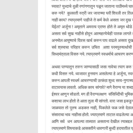
घ्यावा? युध्दाचे वुळी रणांगणातुन पळून जाताना पाठीमध्ये
करु नये? कुलवती स्त्री जर जाराच्या घरी शिरली तर तिला
नाही काय? त्याप्रमाणे पाहीजे ते कर्म केले असता जर दुख
येईल? अर्जुना ! अमृताने अमरत्व प्राप्त होते ते अमृत थो
असता सर्व सुख नाहीसे होवुन आत्महत्येचेही पातक लागते ते
अनमोल आयुष्याचे दिवस खर्च करुन पाप वाढले असता दुखा
सर्व श्रमाचा परिहार करुन उचित अशा परमपुरुषार्थाची म्ह
सिध्दमंत्राला विसरु नये. त्याप्रमाणे स्वधर्माचे आचरण क
अथवा पाण्यातुन तरुन जाण्यासाठी जसा नावेचा त्याग करु न
कधी विसरु नये. ध्वजावर हुनमान असलेल्या हे अर्जुना, स्
करुन आपली स्वधर्म आचरण्याची उत्कंठा शुध्द सत्व-गुणा
वाटावयास लावतो. अधिक काय सांगावे? मागे वैराग्य या शब्दाच
ईश्वर आणुन सोडतो. मग ही वैराग्यलक्षण संसिध्दिीची भुमिका ज
कशाचा लाभ होतो ते आता तुला मी सांगतो. वारा जसा इकडु
जाळयात तो पुरुष अडकत नाही, पिकलेले फळ जसे देठाला ध
संसाराचा भाव नाहीसा होतो. ज्याप्रमाणे ताटात वाढलेल्या अन
आणि सर्व धन आपल्या ताब्यात असताना देखील त्याबद्दल
त्याप्रमाणे विषयाकडे आसक्तीने धावणारी बुध्दी हदयातील