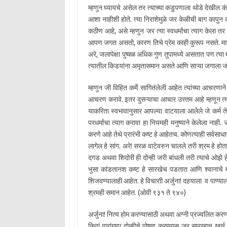
म्हणुन घ्यायचे असेल तर त्याच्या कडुपणाला थोडे देखील क
आशा नाहीशी होते. त्या निराशेमुळे जर केळीची बाग कापु
कठीण आहे, असे म्हणुन जर त्या स्वधर्माचा त्याग केला त
आपण जगत असतो, कारण तिचे प्रेम काही कुरूप नसते. मातेश
अरे, जलापेक्षा पुष्क्ळ अधिक गुण तुपामध्ये असतात पण त्या
त्यातील किडयांना अमृतासमान असते आणि साऱ्या जगाला ज
म्हणुन जी विहित कर्मे सागितंलेली आहेत त्यांच्या आचरणा
आचरण करावे. इतर दुसऱ्याचा आचार उत्त्तम आहे म्हणून त्य
याकरिता स्वभावानुसार आपल्या वाटयाला आलेले जे कर्म ते 
परधर्माचा त्याग करावा हा नियमही मनुष्याने केलेला नाही. 
करणे आहे तेथे प्रारंभी कष्ट हे आहेतच. कोणत्याही सर्वसाध
लागेल हे सांग. अरे! सरळ वाटेवरुन चालले तरी श्रम हे ह
दगड अथवा शिदोरी ही दोन्ही जरी बांधली तरी त्याचे ओझे ह
भुसा कांडतानश कष्ट हे सारखेच पडतात आणि श्वानाचे म
शिजवण्यालाही आहेत. हे विचाराी अर्जुना! दहयाला व पाण्य
श्रमही समान आहेत. (ओवी ९३१ ते ९४०)
अर्जुना! नित्य होम करण्यासाठी अथवा अग्नी प्रज्वलित करण
किवां वारांगणा दोन्हीचे पोषण करण्यास जर सारखाच खर्च