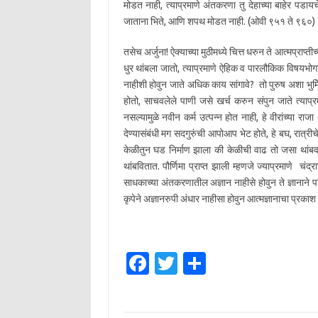
मोडत नाही, त्याप्रमाणे अंतकरणा तु देहाच्या बाहेर पड
जाताना भिते, आणि शपथ मोडत नाही. (ओवी ९५१ ते ९६०)
तसेच अर्जुना! ऐक्याच्या मुठीमध्ये चित्त धरुन ते आत्मप्राप
धुर थांबला जातो, त्याप्रमाणे ऐहिक व पारलौकिक विषयभोगांच
नाहीशी होवुन जाते अधिक काय सांगावे? तो पुरुष अशा भुमिेकेल
होतो, साचवलेले पाणी जसे खर्च करुन संपुन जाते त्याप्रम
नसल्यामुळे नवीन कर्म उत्पन्न होत नाही, हे वीरांच्या राजा 
देण्यासंबंधी मग सदगुरुंची आपोआप भेट होते, हे बघ, रात्री
केळीतुन घड निर्माण झाला की केळीची वाढ तो जसा थांबवतो,
थांबवितात. पौर्णिमा प्राप्त झाली म्हणजे ज्याप्रमाणे चंद
साधकाच्या अंतकरणातील अज्ञान नाहीसे होवुन ते ज्ञानाने परि
कृपेने अज्ञानरुपी अंधार नाहीसा होवुन आत्मज्ञानाचा प्रक
Fa
T
S
c
w
h
e
it
ar