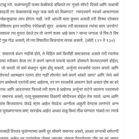
ंटाळु नये. फळण्यापुर्वी फक्त केळीकडे बघितले तर नुसते सोपटे दिसते आणि फळाची
न काढली तर केळासारखे मधुर फळ कसे बरे मिळणार? त्याप्रमाणे स्वधर्म आचरण्यास
र मोक्षसुखाचा लाभ होणार नाही. जरी आपली माता कुरूप असली तरी तिच्या प्रेमावर
िवाय इतर स्त्रीया रंभेपेक्षाही सुंदर असल्या तरी बालकाला त्यांचा काय उपयोग?
 माशाला त्या तुपात ठेवले तर तो जगणे शक्य आहे काय ? साऱ्या जगाला जे पिष ते विष
ो गुळ गोड असतो, तो त्या विषातील किडयांना मारक असतो. (ओवी ९२१ ते ९३०)
ने संसाराचे बंधन नाहीसे होते, ते विहित कर्म कितीही कष्टकारक असले तरी त्याचेच
ाचा स्वीकार केला तर ते करणे म्हणजे पायाचे चालणे डोक्याने केल्याप्रमाणे होईल,
जो करतो तो कर्म बंधातुन मुक्त होवु शकतो. अर्जुना! स्वधर्माचे पालन करावे आणि
जोपयर्त आत्मज्ञान प्राप्त होत नाही तोपर्यत कर्म करणे थांबते काय? आणि जेथे कर्म
ारण कर्मामध्ये प्रारंभी कष्ट आहेतच, तर मग स्वधर्माचे आचरण केले असता दोष का बरे
ोतातच आणि आडरानात फिरलो तरी श्रम हे आहेतच अर्जुना! वाटेने जाताना पदरामध्ये
े समानच असते, परतु मुक्कामाच्या ठिकाणी सोयीस्कर होईल तेच घ्यावे. धान्य आणि
ांस शिजवताना जेवढे श्रम आहेत तेवढेच अग्नीला आहुती देण्यास लागणारे अन्न
ाला घुसळणाऱ्यास कष्ट सारखेच आहेत अथवा वाळु किवां तीळ घाण्यात गाळले तर त्याचे
्यासाठी विस्तव फुकंण्याच्या कामी धुर सोसणे समानच असते, अथवा लग्नाची धर्मपत्नी
 लागत असेल तर वारांगनेला पोसुन आपल्या अंगाला गैरवर्तनाचा दोष का बरं लावुन