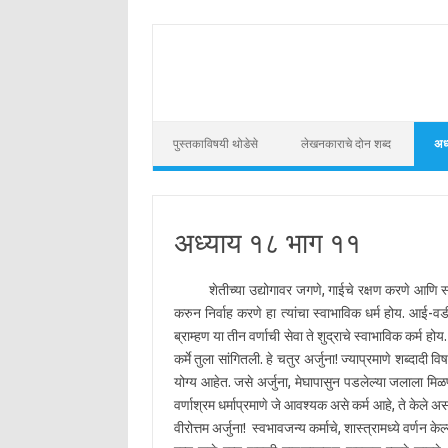
Skip to content
पुस्तकाविषयी थोडेसे
लेखनकाराचे दोन शब्द
अध्
अध्याय १८ भाग ११
शेतीच्या उद्योगावर जगणे, गाईचे रक्षण करणे आणि स्वस्त 
करुन निर्वाह करणे हा त्यांचा स्वाभाविक धर्म होय. आई-व
ब्राम्हण या तीन वर्णाची सेवा ते शुद्राचे स्वाभाविक कर्म होय
कर्मे तुला सांगितली. हे चतुर अर्जुना! ज्याप्रमाणे शब्दादी व
योग्य आहेत. जसे अर्जुना, मेघापासुन पडलेल्या जलाला मि
वर्णाश्रम धर्माप्रमाणे जे आवश्यक असे कर्म आहे, ते केले असत
वीरोत्तम अर्जुना! स्वभावजन्य कर्माचे, शास्त्रामध्ये वर्