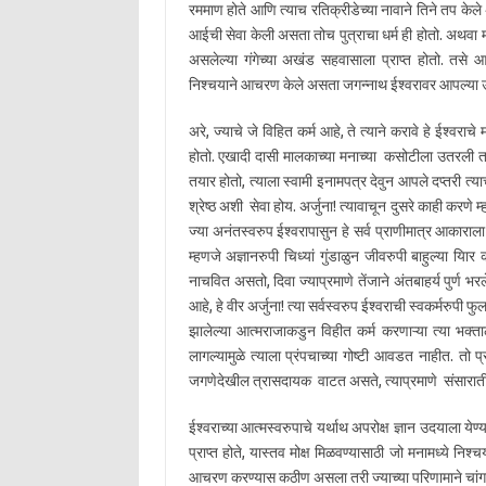
रममाण होते आणि त्याच रतिक्रीडेच्या नावाने तिने तप केल
आईची सेवा केली असता तोच पुत्राचा धर्म ही होतो. अथवा म
असलेल्या गंगेच्या अखंड सहवासाला प्राप्त होतो. तसे
निश्चयाने आचरण केले असता जगन्नाथ ईश्वरावर आपल्या उ
अरे, ज्याचे जे विहित कर्म आहे, ते त्याने करावे हे ईश्वराच
होतो. एखादी दासी मालकाच्या मनाच्या कसोटीला उतरली तर
तयार होतो, त्याला स्वामी इनामपत्र देवुन आपले दप्तरी त्याच
श्रेष्ठ अशी सेवा होय. अर्जुना! त्यावाचून दुसरे काही करणे 
ज्या अनंतस्वरुप ईश्वरापासुन हे सर्व प्राणीमात्र आकाराल
म्हणजे अज्ञानरुपी चिध्यां गुंडाळुन जीवरुपी बाहुल्या य
नाचवित असतो, दिवा ज्याप्रमाणे तेंजाने अंतबाहर्य पुर्ण भर
आहे, हे वीर अर्जुना! त्या सर्वस्वरुप ईश्वराची स्वकर्मरुपी फ
झालेल्या आत्मराजाकडुन विहीत कर्म करणाऱ्या त्या भक्ताला 
लागल्यामुळे त्याला प्रंपचाच्या गोष्टी आवडत नाहीत. तो 
जगणेदेखील त्रासदायक वाटत असते, त्याप्रमाणे संसाराती
ईश्वराच्या आत्मस्वरुपाचे यर्थाथ अपरोक्ष ज्ञान उदयाला येण्या
प्राप्त होते, यास्तव मोक्ष मिळवण्यासाठी जो मनामध्ये नि
आचरण करण्यास कठीण असला तरी ज्याच्या परिणामाने चांगले