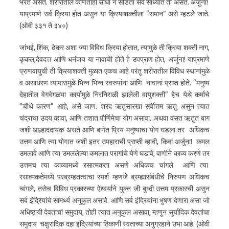
भरत असते. शरीरातील कोणताही सांधा न सोडता सर्व साध्यांत ती असते. अर्जुना!
याप्रमाणे सर्व क्रिया होत असुन या क्रियाशक्तीला “समान” असे म्हटले जाते.
(ओवी ३३१ ते ३४०)
जांभई, शिंक, ढेकर अशा ज्या विविध क्रिया होतात, त्यामुळे ती क्रिया शक्ती नाग,
कृकल,देवदत्त आणि धनंजय या नावाची होते हे उपप्राण होत, अर्जुना! याप्रमाणे
प्राणवायुची ती क्रियाशक्ती मुळात एकच आहे परंतु शरीरातील विविध स्थानांमुळे
व असाधरण व्यापारामुळे भिन्न भिन्न स्वरुपांना आणि नावानां प्राप्त होते. “मनुष्य
देहातील वेगवेगळया कार्यामुळे निरनिराळी झालेली वायुशक्ती” हेच येथे कर्माचे
“चौथे कारण” आहे, असे जाण. शरद ऋतुसारखा सर्वेात्तम ऋतु असुन त्यात
चंद्राचा उदय व्हावा, आणि तशात पौर्णिमेचा योग असावा. अथवा वंसत ऋतुत बाग
जशी आल्हाददायक असते आणि बागेत प्रिय मनुष्याचा योग घडला तर अधिकच
उत्तम आणि त्या योगात जशी इतर उपहाराची प्राप्ती व्हावी, किवां अर्जुना! कमल
उमलावे आणि त्या उमललेल्या कमलात परागांचे येणे घडावे, वाणीने काव्य करणे तर
उत्तमच त्या काव्यामध्ये रसात्मकता असणे अधिकच चांगले आणि त्या
रसात्मकतेमध्ये परब्रम्हतत्वाचा स्पर्श म्हणजे ब्रम्ह्यासंबंधीचे निरुपण अधिकच
चांगले, तसेच विविध प्रकारच्या ऐश्वर्याने युक्त जी बुध्दी उत्तम प्रकारची असुन
सर्व इंद्रियांचे सामर्थ्य अनुकुल असावे. आणि सर्व इंद्रियांना भुषण देणारा असा जो
अधिष्ठायी देवताचां समुदाय, तोही त्यात अनुकुल असावा, म्हणुन सुर्यादिक देवतांचा
समुदाय चक्षुरादिक दहा इंद्रियांच्या ठिकाणी स्वताच्या अनुग्रहाने उभा आहे. (ओवी