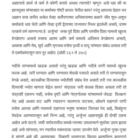
अज्ञानाचे कार्य जे कर्म ते कोणी करावे अथवा त्यागावे? म्हणुन असे पहा की या
ज्ञानयुक्त संन्यासात या कर्माच्या गोष्टी करता येतील काय? परंतु आपल्या देहात जर
अज्ञान वास करीत असेल तेव्हा कर्तेपणाच्या अभिमानाच्या बळाने जीव शुभ-अशुभ
कर्माकडे धाव घेतो आणि तेव्हा वृत्ती द्वैताच्या राज्यावर स्थिर झालेली असते, उत्तम
प्रकारे वर्म जाणणाऱ्या हे अर्जुना! जसा पुर्व दिशा आणि पश्चीम दिशा यामध्ये खुपच
वेगळेपणा असतो तसाच आत्मा आणि कर्म यामध्ये अतिशय वेगळेपणा असतो,
आकाश आणि मेघ, सुर्य आणि मृगजळ तसेच पृथ्वी व वायू यांच्यात संबंध असला तरी
ते एकमेकांपासुन फार दुर आहेत. (ओवी २६१ ते २७०)
नदीचे पाण्यामध्ये खडक असतो परंतु खडक आणि नदीचे पाणी यामध्ये खुपच
फरक आहे. जरी पाण्यात आणि पाण्यावर शेवाळे पसरले असले तरी ते पाण्यापासुन
वेगळे असते, काजळीचा दिव्याच्या ज्योतीशी संबंध येत असतो तरी त्या काजळीस
दिव्याची ज्योत म्हणता येईल काय? चंद्राला जरी कंलक दिसत असला तरी तो
चंद्राशी एकरुप नाही, तसेच दृष्टी आणि नेत्रगोलक यांच्यामध्ये जेवढा विलक्षण
भेद आहे अथवा वाट आणि त्यावरुन चालणारा वाटसरु, ओघाने वाहणारे पाणी
तसेच आरसा आणि त्यामध्ये पाहणारा मनुष्य याच्यात जितका भेद आहे, किबंहुना
तेवढेच आत्म्यापासुन कर्म भिन्न आहे, परंतु अर्जुना! अज्ञानामुळे ही दोन्ही एकच
आहेत असे वाटते. जशी सरोवरातील कमळे त्याच्या उमलल्याने सुर्याचा उदय झाला
आहे असे सांगतात, मग त्यातील मकंरदाचा भ्रमर उपभोग घेते. अर्जुना! पुन्हा-पुन्हा
हे सांगणे आहे की, आत्म्याच्या ठिकाणी भासणाऱ्या क्रिया आत्मभिन्न कारणाने