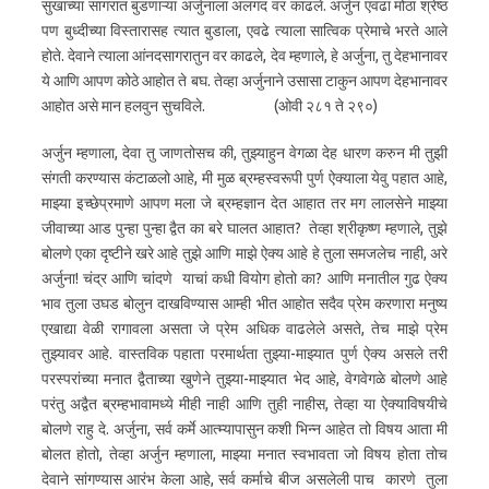
सुखाच्या सागरात बुडणाऱ्या अर्जुनाला अलगद वर काढले. अर्जुन एवढा मोठा श्रेष्ठ
पण बुध्दीच्या विस्तारासह त्यात बुडाला, एवढे त्याला सात्विक प्रेमाचे भरते आले
होते. देवाने त्याला आंनदसागरातुन वर काढले, देव म्हणाले, हे अर्जुना, तु देहभानावर
ये आणि आपण कोठे आहोत ते बघ. तेव्हा अर्जुनाने उसासा टाकुन आपण देहभानावर
आहोत असे मान हलवुन सुचविले. (ओवी २८१ ते २९०)
अर्जुन म्हणाला, देवा तु जाणतोसच की, तुझ्याहुन वेगळा देह धारण करुन मी तुझी
संगती करण्यास कंटाळलो आहे, मी मुळ ब्रम्हस्वरूपी पुर्ण ऐक्याला येवु पहात आहे,
माझ्या इच्छेप्रमाणे आपण मला जे ब्रम्हज्ञान देत आहात तर मग लालसेने माझ्या
जीवाच्या आड पुन्हा पुन्हा द्वैत का बरे घालत आहात? तेव्हा श्रीकृष्ण म्हणाले, तुझे
बोलणे एका दृष्टीने खरे आहे तुझे आणि माझे ऐक्य आहे हे तुला समजलेच नाही, अरे
अर्जुना! चंद्र आणि चांदणे याचां कधी वियोग होतो का? आणि मनातील गुढ ऐक्य
भाव तुला उघड बोलुन दाखविण्यास आम्ही भीत आहोत सदैव प्रेम करणारा मनुष्य
एखाद्या वेळी रागावला असता जे प्रेम अधिक वाढलेले असते, तेच माझे प्रेम
तुझ्यावर आहे. वास्तविक पहाता परमार्थता तुझ्या-माझ्यात पुर्ण ऐक्य असले तरी
परस्परांच्या मनात द्वैताच्या खुणेने तुझ्या-माझ्यात भेद आहे, वेगवेगळे बोलणे आहे
परंतु अद्वैत ब्रम्हभावामध्ये मीही नाही आणि तुही नाहीस, तेव्हा या ऐक्याविषयीचे
बोलणे राहु दे. अर्जुना, सर्व कर्मे आत्म्यापासुन कशी भिन्न आहेत तो विषय आता मी
बोलत होतो, तेव्हा अर्जुन म्हणाला, माझ्या मनात स्वभावता जो विषय होता तोच
देवाने सांगण्यास आरंभ केला आहे, सर्व कर्माचे बीज असलेली पाच कारणे तुला