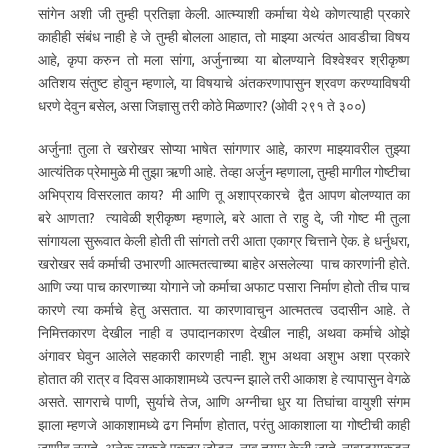
सांगेन अशी जी तुम्ही प्रतिज्ञा केली. आत्म्याशी कर्माचा येथे कोणत्याही प्रकारे
काहीही संबंध नाही हे जे तुम्ही बोलला आहात, तो माझ्या अत्यंत आवडीचा विषय
आहे, कृपा करुन तो मला सांगा, अर्जुनाच्या या बोलण्याने विश्वेश्वर श्रीकृष्ण
अतिशय संतुष्ट होवुन म्हणाले, या विषयाचे अंतकरणापासुन श्रवण करण्याविषयी
धरणे देवुन बसेल, असा जिज्ञासु तरी कोठे मिळणार? (ओवी २९१ ते ३००)
अर्जुना! तुला ते खरोखर सोप्या भाषेत सांगणार आहे, कारण माझ्यावरील तुझ्या
आत्यंतिक प्रेमामुळे मी तुझा ऋणी आहे. तेव्हा अर्जुन म्हणाला, तुम्ही मागील गोष्टीचा
अभिप्राय विसरलात काय? मी आणि तू अशाप्रकारचे द्वैत आपण बोलण्यात का
बरे आणता? त्यावेळी श्रीकृष्ण म्हणाले, बरे आता ते राहु दे, जी गोष्ट मी तुला
सांगायला सुरूवात केली होती ती सांगतो तरी आता एकाग्र चित्ताने ऐक. हे धर्नुधरा,
खरोखर सर्व कर्माची उभारणी आत्मतत्वाच्या बाहेर असलेल्या पाच कारणांनी होते.
आणि ज्या पाच कारणाच्या योगाने जो कर्माचा अफाट पसारा निर्माण होतो तीच पाच
कारणे त्या कर्माचे हेतु असतात. या कारणावाचुन आत्मतत्व उदासीन आहे. ते
निमित्तकारण देखील नाही व उपादानकारण देखील नाही, अथवा कर्माचे ओझे
अंगावर घेवुन आलेले सहकारी कारणही नाही. शुभ अथवा अशुभ अशा प्रकारे
होतात की रात्र व दिवस आकाशामध्ये उत्पन्न झाले तरी आकाश हे त्यापासुन वेगळे
असते. सागराचे पाणी, सुर्याचे तेज, आणि अग्नीचा धुर या तिघांचा वायुशी संगम
झाला म्हणजे आकाशामध्ये ढग निर्माण होतात, परंतु आकाशाला या गोष्टीची काही