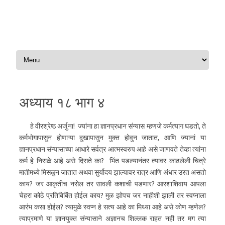
Skip to content
अध्याय १८ भाग ४
हे वीरश्रेष्ठ अर्जुना! ज्यांना हा ज्ञानप्रधान संन्यास म्हणजे कर्मत्याग घडतो, ते
कर्मभोगापासुन होणाऱ्या दुखापासुन मुक्त होवुन जातात, आणि ज्यानां या
ज्ञानप्रधान संन्यासाच्या आधारे सर्वत्र आत्मस्वरुप आहे असे जाणवते तेव्हा त्यांना
कर्म हे निराळे आहे असे दिसते का? भिंत पडल्यानंतर त्यावर काढलेली चित्रे
मातीमध्ये मिसळुन जातात अथवा सुर्योदय झाल्यावर रात्र आणि अंधार उरत असतो
काय? जर आकृतीच नसेल तर सावली कशाची पडणार? आरशाशिवाय आपला
चेहरा कोठे प्रतिबिबिंत होईल काय? मुळ झोपच जर नाहीशी झाली तर स्वप्नाला
आरंभ कसा होईल? त्यामुळे स्वप्न हे सत्य आहे का मिथ्या आहे असे कोण म्हणेल?
त्याप्रमाणे या ज्ञानयुक्त संन्यासाने अज्ञानच शिल्लक राहत नही तर मग त्या