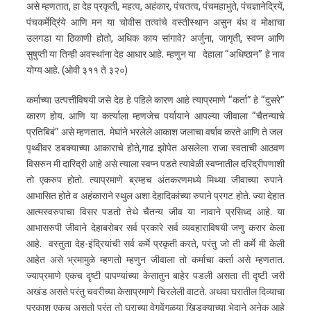
असे म्हणतात, हा देह प्रकृती, महत्व, अहंकार, पंचतत्व, पंचमहाभुते, पंचज्ञानेद्रियें,
पंचकर्मेद्रिंये आणि मन या चोवीस तत्वांचे वस्तीस्थान असुन बंध व मोक्षाचा
उलगडा या ठिकाणी होतो, अधिक काय सांगावे? अर्जुना, जागृती, स्वप्न आणि
सुषुप्ती या तिन्ही अवस्थांना देह आधार आहे. म्हणुन या देहाला “अधिष्ठान” हे नाव
योग्य आहे. (ओवी ३११ ते ३२०)
कर्माच्या उत्पत्तीविषयी जसे देह हे पहिले कारण आहे त्याप्रमाणे “कर्ता” हे “दुसरे”
कारण होय. आणि या कर्त्याला म्हणजेच पर्यायाने आपल्या जीवाला “चैतन्याचे
प्रतिबिबं” असे म्हणतात. मेघांने भरलेले आकाश जलाचा वर्षाव करते आणि ते जल
पृथ्वीवर डबक्याच्या आकाराचे होते,गाढ झोपेत असलेला राजा स्वताची आठवण
विसरुन मी दारिद्री आहे असे त्याला स्वप्न पडते त्यावेळी स्वप्नातील दरिद्रीपणाशी
तो एकरुप होतो. त्याप्रमाणे ब्रम्हच अंतकरणमध्ये मिथ्या जीवाच्या रुपाने
आभासित होते व अहंकाराने स्थुल अशा देहादिकांच्या रुपाने प्रगट होते. ज्या देहात
आत्मस्वरुपाचा विसर पडतो तेथे चैतन्य जीव या नावाने प्रसिध्द आहे. या
आभासरुपी जीवाने देहाबरोबर सर्व प्रकारे सर्व व्यवहाराविषयी जणु करार केला
आहे. वस्तुता देह-इंद्रियांची सर्व कर्मे प्रकृती करते, परंतु जो ती कर्मे मी केली
आहेत असे भ्रमामुळे म्हणतो म्हणुन जीवाला तो कर्माचा कर्ता असे म्हणतात.
ज्याप्रमाणे एकच दृष्टी पापण्यांच्या केसातुन बाहेर पडली असता ती दृष्टी जरी
अखंड असते परंतु चवरीच्या केसाप्रमाणे चिरलेली वाटते. अथवा घरातील दिव्याचा
प्रकाश एकच असतो परंतु तो घराच्या वेगवेंगळया खिडक्याच्या भेदाने अनेक आहे