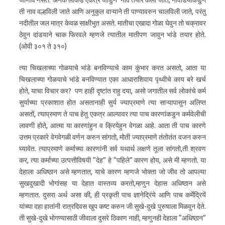
जाणीव नसते. अनेक लाकडे एकत्र जोडुन नाव तयार केली जाते, नावाडयाकडुन
ती नाव वल्हविली जाते आणि अनुकुल वाऱ्याने ती पाण्यावरुन चालविली जाते, परंतु
नदीतील जल मात्र केवळ साक्षीभुत असते. मातीचा एखादा गोळा घेवुन तो चक्रावर
ठेवुन दांडयाने चाक फिरवले म्हणजे त्यातील मातीपण जावुन भांडे तयार होते.
(ओवी ३०१ ते ३१०)
त्या चिखलाच्या गोळयाचे भांडे बनविण्याचे काम कुंभार करत असतो, आता या
चिखलाच्या गोळयाचे भांडे बनविण्यात एका आधाराशिवाय पृथ्वीचे काय बरे खर्च
होते, याचा विचार कर? पण हाही दृष्टांत राहु दया, असो जगातील सर्व लोकांचे कर्म
सुर्याच्या प्रकाशात होत असतानाही सुर्य ज्याप्रमाणे त्या साऱ्यापासुन अलिप्त
असतों, त्याप्रमाण ते पाच हेतु एकत्र आल्यावर त्या पाच कारणांकडुन कर्मवेलीची
लावणी होते, आत्मा या कारणांहुन व क्रियेहुन वेगळा आहे. आता ती पाच कारणे
उत्तम प्रकारे वेगवेगळी वर्णन करुन सांगतो, मोती ज्याप्रमाणे तंतोतंत वजन करुन
घ्यावेत. त्याप्रमाणे कर्माच्या कारणांनी सर्व यथार्थ लक्षणे तूला सांगतो,ती श्रवण
कर, त्या कर्माच्या उत्पत्तीविषयी “देह” हे “पहिले” कारण होय, असे मी म्हणतो. या
देहाला अधिष्ठान असे म्हणतात, याचे कारण म्हणजे भोक्ता जो जीव तो आपल्या
सुखदुखादी भोगांसह या देहात वास्तव्य करतो,म्हणुन देहास अधिष्ठान असे
म्हणतात. दुसरा अर्थ असा की, ही प्रकृती पाच ज्ञानेद्रिंये आणि पाच कर्मेद्रियें
यांच्या दहा हातांनी रात्रदिवस खुप कष्ट करुन जी सुखे-दुखे पुरुषाला मिळवुन देते.
ती सुखे-दुखे भोगण्यासाठी जीवाला दुसरे ठिकाण नाही, म्हणुनही देहाला “अधिष्ठान”