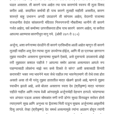
घडत असतात. ती कारणे पाच आहेत त्या पाच कारणांचे स्वरुप मी तुला विशद
करीत आहे. कदाचित कर्माची ही पाच कारणे तुलाही माहीती असतील, कारण
शास्त्रे बाहु उभारुन अगदी उघडपणे ती सांगतम आहेत, वेदरुपी राजाच्या
राजधानीत वेदांत सांख्यरुपी मंदिरात निरुपणरुपी नौबतीच्या ध्वनीने ती कारणे
गर्जत आहेत, सर्व कर्माच्या उत्पत्तीकरता हीच पाच कारणे कारण आहेत, या करीता
आपल्या आत्म्यास कारणीभुत मानु नये. (ओवी २७१ ते २८०)
अर्जुना, अशा वर्णनाच्या दंवडीने ती कारणे प्रसिध्दीस आली आहेत म्हणुन ती कारणे
तुलाही माहीत असु देत त्याचा तुला उपयोगच होईल, आणि मी हा प्रत्यक्ष ज्ञानरत्न
तुझ्या स्वाधीन असताना दुसऱ्याच्या मुखाने ऐकावे, असे दुसऱ्याचे उपकाराचे ओझे
तरी तुझ्यावर कशाल पाहीजे ? आपल्या समोर आरसा असल्यावर आपले रुप
पाहण्यासाठी लोकांना माझे रूप कसे दिसते ते सांग? अशी कशासाठी विनंती
करायची? भक्त ज्या भावनेने मला जेथे पाहील त्या भावनेप्रमाणे ती तेथे तसा होत
असतो असा तो मी परंतु तुझ्या हातातील मात्र खेळणे झालो आहे, म्हणजे तुझ्या
स्वाधीन झालो आहे, असे बोलत असताना स्वता देव (श्रीकृष्ण) मात्र भानावर
राहीले नाहीत आणि त्याच वेळी आंनदामुळे अर्जुनाचेही देहभान हरपले. चांदण्याचा
भार अंगावर पडला असता सोमकांत मणी रुपी डोगंर सुध्दा विरघळुन सरोवर होतो
त्याप्रमाणे सुख आणि अनुभव या द्वैताच्या भिंती पाडुन सुखच अर्जुनाच्या आकृतीचे
दिसु लागले. तेव्हा (श्रीकृष्ण) देव समर्थ असल्यामुळे त्यांना आठवण होवुन त्यांनी