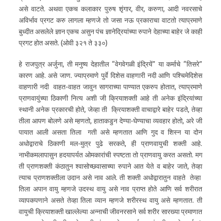
असे वाटते. अथवा एकच कलाकार पुरुष शृंगार, वीर, करुणा, आदी नवरसाचे
अविर्भाव प्रगट करु लागला म्हणजे तो जसा नऊ प्रकाराचा वाटतो त्याप्रमाणे
बुध्दीत असलेले ज्ञान एकच असुन पंच ज्ञानेद्रियांच्या रुपाने देहाच्या बाहेर जे काही
प्रगट होत असते. (ओवी ३२१ ते ३३०)
हे राजपुत्र अर्जुना, ती मनुष्य देहातील “वेगवेगळी इंद्रियें” या कर्माचे “तिसरे”
कारण आहे. असे जाण. ज्याप्रमाणे पुर्वे दिशेस वाहणारी नदी आणि पश्चिमेदिशेस
वाहणारी नदी वाहत-वाहत जावुन सागराच्या पाण्यात एकरुप होतात, त्याप्रमाणे
प्राणवायुंच्या ठिकाणी नित्य अशी जी क्रियाशक्ती आहे ती अनेक इंद्रियांच्या
स्थानी अनेक प्रकारची होते, जेव्हा ती क्रियाशक्ती वाचाद्वारे बाहेर पडते, तेव्हा
तीला आपण बोलणे असे म्हणतो, हाताकडुन देण्या-घेण्याचा व्यवहार होतो, अरे जी
पायात आली असता तिला गती असे म्हणतात आणि गुद व शिस्न या दोन
अधोद्वाराचे ठिकाणी मल-मुत्र पुढे सरकते, ही प्राणवायुची शक्ती आहे.
नाभीकमलापासुन हदयापर्यत ओमकारांची स्पष्टता तो प्राणवायु करत असतो. मग
ती प्राणशक्ती कंठातुन श्वासोच्छवासाच्या रुपाने आत येते व बाहेर जाते, तेव्हा
त्याच प्राणशक्तीला उदान असे नाव आले. ती शक्ती अधोद्वारातुन वाहते तेव्हा
तिला अपान वायु म्हणजे उदस्थ वायु असे नाव प्राप्त होते आणि सर्व शरीरात
व्यापकपणाने असते तेव्हा तिला व्यान म्हणजे शरीरस्थ वायु असे म्हणतात. ती
वायुची क्रियाशक्ती खाल्लेल्या अन्नाची जीवनरसाने सर्व शरीर सारख्या प्रमाणात