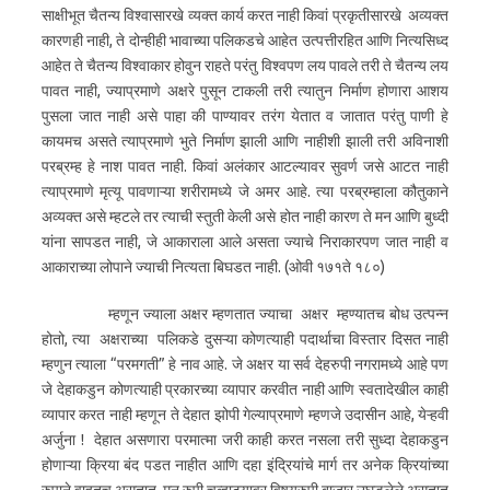
साक्षीभूत चैतन्य विश्वासारखे व्यक्त कार्य करत नाही किवां प्रकृतीसारखे अव्यक्त
कारणही नाही, ते दोन्हीही भावाच्या पलिकडचे आहेत उत्पत्तीरहित आणि नित्यसिध्द
आहेत ते चैतन्य विश्वाकार होवुन राहते परंतु विश्वपण लय पावले तरी ते चैतन्य लय
पावत नाही, ज्याप्रमाणे अक्षरे पुसून टाकली तरी त्यातुन निर्माण होणारा आशय
पुसला जात नाही असे पाहा की पाण्यावर तरंग येतात व जातात परंतु पाणी हे
कायमच असते त्याप्रमाणे भुते निर्माण झाली आणि नाहीशी झाली तरी अविनाशी
परब्रम्ह हे नाश पावत नाही. किवां अलंकार आटल्यावर सुवर्ण जसे आटत नाही
त्याप्रमाणे मृत्यू पावणाऱ्या शरीरामध्ये जे अमर आहे. त्या परब्रम्हाला कौतुकाने
अव्यक्त असे म्हटले तर त्याची स्तुती केली असे होत नाही कारण ते मन आणि बुध्दी
यांना सापडत नाही, जे आकाराला आले असता ज्याचे निराकारपण जात नाही व
आकाराच्या लोपाने ज्याची नित्यता बिघडत नाही. (ओवी १७१ते १८०)
म्हणून ज्याला अक्षर म्हणतात ज्याचा अक्षर म्हण्यातच बोध उत्पन्न
होतो, त्या अक्षराच्या पलिकडे दुसऱ्या कोणत्याही पदार्थाचा विस्तार दिसत नाही
म्हणुन त्याला “परमगती” हे नाव आहे. जे अक्षर या सर्व देहरुपी नगरामध्ये आहे पण
जे देहाकडुन कोणत्याही प्रकारच्या व्यापार करवीत नाही आणि स्वतादेखील काही
व्यापार करत नाही म्हणून ते देहात झोपी गेल्याप्रमाणे म्हणजे उदासीन आहे, येऱ्हवी
अर्जुना ! देहात असणारा परमात्मा जरी काही करत नसला तरी सुध्दा देहाकडुन
होणाऱ्या क्रिया बंद पडत नाहीत आणि दहा इंद्रियांचे मार्ग तर अनेक‍ क्रियांच्या