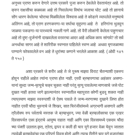
अनुभव प्राप्त करुन देणारे उत्तम प्रकारे पुजा करुन ठेवलेले देवतायंत्र आहे. तो
क्रुर राक्षसीचा कळवळा आहे तो निवालेल्या विषांच जलाचा घोट आहे तो ज्ञानाचे
सोंग धारण केलेल्या चोराचा मिळविलेला विश्वास आहे ते कोडाने व्यापलेले मनुष्याचे
अलिंगन आहे, तो प्राण हरणकरणा-या सर्पाचा मृदुपणा आहे ते हरिणांना भुलवून
जाळया पकडणा-या पारध्याचे नकली गाणे आहे. तो वैरी लोकांनी केलेला पाहुणचार
आहे तो दुष्ट-दुर्जनांनी दाखवलेला वरवरचा आदर आहे अधिक काय सांगावे? तो सर्व
अनर्थाचा सागर आहे ते शारिरीक स्वप्नात पाहिलेले स्वप्न आहे अथवा मृगजळाच्या
पाण्याने फोफावलेले वन आहे ते धुरांच्या कणाने भरलेले आकाश आहे. ( ओवी १४१
ते १५० )
अशा प्रकारे जे शरीर आहे ते जे पुरूष माझ्या विराट चैतन्याशी एकरुप
होवुन राहीले आहेत त्यांना प्राप्त होत नाही. एरवी ब्रम्हपणाचा अहंकार असणा-
यानां सुध्दा जन्म-मृत्यूचे चक्र चुकत नाही परंतु मृत्यू पावलेल्या माणसाचे जसे पोट
दुखत नाही हतवा जागे झाल्यानंतर स्वप्नातील महापुरात कोणी बुडवू शकत नाही
त्याप्रमाण माझ्या स्वरुपाशी जे ऐक्य पावले ते जन्म-मरणाच्या दुखाने लिप्त होत
नाहीत एरवी चौदा भुवनाचे जे शिखर, सात चिरंजीवांमध्ये अग्रभागी असणारे आणि
त्रैलोक्य रुप पर्वताचे मस्तक जे ब्रम्हभुवन, ज्या वेळी ब्रम्हलोकाचा एक प्रहर
दिवसापर्यत एका इंद्राचे आयुष्य राहात नाही आणि एका दिवसामध्ये एकदम चौदा
च्या पंक्ती उठतात.कृत, त्रेता, द्वापर व कली ही चार युगे हजार वेळा येवुन जातात
त्यावेळी ब्रम्हदेवांचा एक परिपुर्ण दिवस होतो आणि त्याच रीतीने चार युगे हजारांच्या