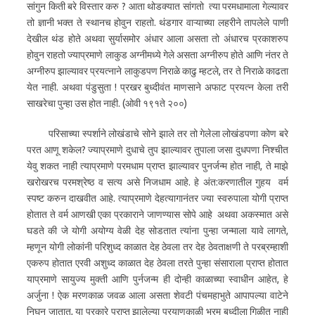
सांगुन किती बरे विस्तार करु ? आता थोडक्यात सांगतो त्या परमधामाला गेल्यावर
तो ज्ञानी भक्त ते स्थानच होवुन राहतो. थंडगार वाऱ्याच्या लहरीने तापलेले पाणी
देखील थंड होते अथवा सुर्यासमोर अंधार आला असता तो अंधारच प्रकाशरुप
होवुन राहतो ज्याप्रमाणे लाकुड अग्नीमध्ये गेले असता अग्नीरुप होते आणि नंतर ते
अग्नीरुप झाल्यावर प्रयत्नाने लाकुडपण निराळे काढु म्हटले, तर ते निराळे काढता
येत नाही. अथवा पंडुसुता ! प्रखर बुध्दीवंत माणसाने अफाट प्रयत्न केला तरी
साखरेचा पुन्हा उस होत नाही. (ओवी १९१ते २००)
परिसाच्या स्पर्शाने लोखंडाचे सोने झाले तर तो गेलेला लोखंडपणा कोण बरे
परत आणू शकेल? ज्याप्रमाणे दुधाचे तुप झाल्यावर तुपाला जसा दुधपणा निश्चीत
येवु शकत नाही त्याप्रमाणे परमधाम प्राप्त झाल्यावर पुनर्जन्म होत नाही, ते माझे
खरोखरच परमश्रेष्ठ व सत्य असे निजधाम आहे. हे अंत:‍करणातील गुहय वर्म
स्पष्ट करुन दाखवीत आहे. त्याप्रमाणे देहत्यागानंतर ज्या स्वरुपाला योगी प्राप्त
होतात ते वर्म आणखी एका प्रकाराने जाणण्यास सोपे आहे अथवा अकस्मात असे
घडते की जे योगी अयोग्य वेळी देह सोडतात त्यांना पुन्हा जन्माला यावे लागते,
म्हणून योगी लोकांनी परिशुध्द काळात देह ठेवला तर देह ठेवताक्षणी ते परब्रम्हाशी
एकरुप होतात एरवी अशुध्द काळात देह ठेवला तरते पुन्हा संसाराला प्राप्त होतात
याप्रमाणे सायुज्य मुक्ती आणि पुर्नजन्म ही दोन्ही काळाच्या स्वाधीन आहेत, हे
अर्जुना ! ऐक मरणकाळ जवळ आला असता शेवटी पंचमहाभुते आपापल्या वाटेने
निघुन जातात, या प्रकारे प्राप्त झालेल्या प्रयाणकाळी भ्रम बुध्दीला गिळीत नाही