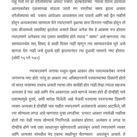
पाहु गेलो तर हा त्रैलोक्याचा अफाट पसारा ब्रम्हदेवाच्या गावचा दिवस उदयाला
आल्याबरोबर एकसारखा मांडला जातो मग रात्रीचा समय झाला असता
त्रैलोक्याचा सर्व पसारा आपोआप अव्यक्तात लय पावतो आणि सर्व द्वैत नाहीसे
होवुन अव्यक्ताच्या साम्याला येते ज्याप्रमाणे वृक्षाचा सारा विस्तार नाहीसा होवुन तो
एका बीजामध्से समाविष्ट झालेला असतो किवां अनेक मेघ हे आकाश रुप होतात
त्याप्रमाणे अनेकत्व ज्या एकात समाविष्ट होते त्याला ” साम्य” असे म्हणतात. त्या
साम्यावस्थेत सम, विषम, हे काही दिसत नाही म्हणून त्या साम्यावस्थेस भूते असे
म्हणता येत नाही जसे दुधाचे दही झाल्यानंतर त्या दुधाची नामरुपे नष्ट होतात.
(ओवी १६१ते १७०)
त्याचप्रमाणे जगाचा स्थूल-सुक्ष्म आकार लोप पावल्याबरोबर जगाचे
जगपणच नष्ट होते. परंतु हा आकार ज्या अधिष्ठानरुपी परमात्म्याच्या ठिकाणी होतो
तो मात्र जसाच्या तसाच असतो त्याचा लोप कधीही होत नाही.तेव्हा त्याला सहजच
अव्यक्त हे नाव आहे आणि तेच आकाराला आले म्हणजे व्यक्त होते ही दोन्हीही नावे
एकाच्यामुळे दुसरे, अशी सापेक्ष दिलेली आहे येऱ्हवी परमात्मा स्वरुपाच्या ठिकाणी
व्यक्त-अव्यक्त हे दोन्हीही भाव नाहीत ज्याप्रमाणे अलंकाराचे आकार आटविले, की
त्या सोन्याला लगड असे म्हणतात पुन्हा लगडीचा घनवट आकार ज्यावेळी नाहीसा
होतो त्या वेळी त्याच सोन्याचे निरनिराळे अलंकार होतात. अलंकार व लगड या
दोन्हीचे होणे जसे एका आधारभुत सुर्वणावरती अवलंबुन असते त्याप्रमाणे व्यक्त
आणि अव्यक्त यांमधील भेद एकाच साक्षीभूत चैतन्यावर अवलंबुन असतो. ते