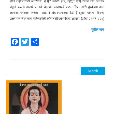
ज्ञात राहण्यासाठी जठराग्नी हे मुळ कारण होय, म्हणून मृत्यू-समयी त्या अग्नीचे
संपुर्ण बळ हे असावे लागते. देहाच्या आतमध्ये जठराग्नीचा आणि बुध्दीच्या आत
ज्ञानाचा प्रकाश तसेच बाहेर ( देह-त्यागाच्या वेळी ) शुक्ल पक्षाचा दिवस,
उत्तरायणातील सहा महिन्यापैकी कोणताही एक महिना असावा. (ओवी २११ते २२०)
पुढील भाग
Fa
T
S
c
w
h
e
it
ar
b
te
e
Search for:
o
r
o
k