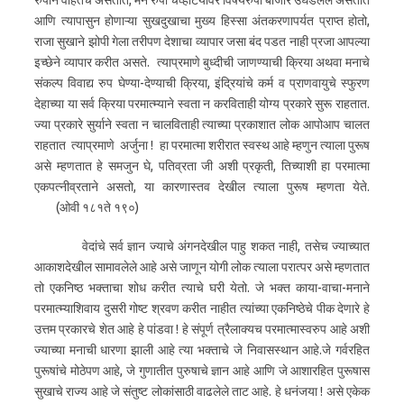
रुपाने वाहतच असतात, मन रुपी चव्हाटयावर विषयरुपी बाजार उघडलेले असतात
आणि त्यापासुन होणाऱ्या सुखदुखाचा मुख्य हिस्सा अंतकरणापर्यत प्राप्त होतो,
राजा सुखाने झोपी गेला तरीपण देशाचा व्यापार जसा बंद पडत ‍नाही प्रजा आपल्या
इच्छेने व्यापार करीत असते. त्याप्रमाणे बुध्दीची जाणण्याची क्रिया अथवा मनाचे
संकल्प विवाद्य रुप घेण्या-देण्याची क्रिया, इंद्रियांचे कर्म व प्राणवायुचे स्फुरण
देहाच्या या सर्व क्रिया परमात्म्याने स्वता न करविताही योग्य प्रकारे सुरू राहतात.
ज्या प्रकारे सुर्याने स्वता न चालविताही ‍त्याच्या प्रकाशात लोक आपोआप चालत
राहतात त्याप्रमाणे अर्जुना ! हा परमात्मा शरीरात स्वस्थ आहे म्हणुन त्याला पुरूष
असे म्हणतात हे समजुन घे, पतिव्रता जी अशी प्रकृती, तिच्याशी हा परमात्मा
एकपत्नीव्रताने असतो, या कारणास्तव देखील त्याला पुरूष म्हणता येते.
(ओवी १८१ते १९०)
वेदांचे सर्व ज्ञान ज्याचे अंगनदेखील पाहु शकत नाही, तसेच ज्याच्यात
आकाशदेखील सामावलेले आहे असे जाणून योगी लोक त्याला परात्पर असे म्हणतात
तो एकनिष्ठ भक्ताचा शोध करीत त्याचे घरी येतो. जे भक्त काया-वाचा-मनाने
परमात्म्याशिवाय दुसरी गोष्ट श्रवण करीत नाहीत त्यांच्या एकनिष्ठेचे पीक देणारे हे
उत्तम प्रकारचे शेत आहे हे पांडवा ! हे संपूर्ण त्रैलाक्यच परमात्मास्वरुप आहे अशी
ज्याच्या मनाची धारणा झाली आहे त्या भक्ताचे जे निवासस्थान आहे.जे गर्वरहित
पुरूषांचे मोठेपण आहे, जे गुणातीत पुरुषाचे ज्ञान आहे आणि जे आशारहित पुरूषास
सुखाचे राज्य आहे जे संतुष्ट लोकांसाठी वाढलेले ताट आहे. हे धनंजया ! असे एकेक