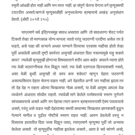
स्मृती आंधळी होत नाही आणि मन मरत नाही. हा संपुर्ण चेतना देणारा वर्ग मृत्यूसमयी
टवटवीत असतो.म्हणजे मृत्यूकाळीही अनुभवलेल्या ब्रम्हयाचे अखंड अनुसंधान
ठेवतो. (ओवी २०१ते २१०)
याप्रमाणे सर्व इंद्रियसमुह सावध असतात आणि तो सावधपणा शेवट पर्यत
टिकतो तेव्हा तो मरणकाळ योग्य मानला जातो परंतु जठराग्नी प्रदीप्त असेल तर हे
घडते, असे पाहा की वाऱ्याने अथवा पाण्याने दिव्याचा प्रकाश नाहीसा होतो तेव्हा
पूर्वी असलेली आपली दृष्टी कार्यरत असुनही अंधारात दिवा नसल्यामुळे पाहु शकते
काय? त्यावेळी मृत्युमुखी होणाऱ्या विषमवाताने शरीर आत-बाहेर कफाने व्याप्त होते
त्या वेळी जठराग्नीचक तेज विझून जाते. त्या वेळी प्राणाला क्रियाशक्ती नसते,
अशा वेळी बुध्दी असुनही तो काय करु शकेल? म्हणुन देहात जठराग्नी
असल्याशिवाय देहात चेतना वाहत नाही. अरे देहातील अग्नी जर नाहीसा झाला तर
तो देह देह न राहता ओल्या चिखलाचा गोळा असतो, या वेळी आयुष्य आपला वेळ
व्यर्थपणे अंधारात शोधीत राहतो.‍ त्यावेळी मागे केलेले परमेश्वराचे स्मरण पुर्णपणे
सांभाळावयाचे असते आणि मग देहाचा त्याग करुन ब्रम्हस्वरुपाशी ऐक्य पावावयाचे
असते, परंतु असे घडत नाही देहांताच्या समयी कफाच्या चिखलात ज्ञानशक्ती बुडून
गेल्याने मागील व पुढील गोष्टीचे स्मरण राहत नाही. आपण ठेवलेली वस्तु न
दिसताच हातातील दिवा जसा विझुन जावा, त्याप्रमाणे मृत्यूच्या पुर्वी जो अभ्यास
केलेला असतो तो मृत्यूपुर्वीच नाहीसा झालेला असतो , आता हे सर्व सांगणे असो,