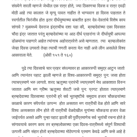
संख्येने सरली म्हणजे जेथील एक रात्र होते, ज्या ठिकाणचा दिवस व रात्र एवढी
मोठी आहे त्या कालात जे मृत्यू पावत नाहीत ते भाग्यवान हा दिवस पाहतात ते
स्वर्गातील चिरंजीव होत इतर दीर्घयुष्याच्या बाबतीत इतर देव-देवतांचे विशेष काय
सांगावे ? मुळामध्ये देवराज इंद्राचीच दशा पहा की, ब्रम्हदेवांच्या एका दिवसात
चौदा इंद्र जातात परंतु ब्रम्हदेवांच्या या आठ दीर्घ प्रहरांना जे दीर्घायुषी आपल्या
डोळयांना पाहणारे आहेत त्यांनाच अहोरात्रवेत्ते असे म्हणतात. त्या ब्रम्हलोकांत
जेव्हा दिवस उगवतो तेव्हा त्याची गणती करता येत नाही असे लीन असलेले विश्व
आकाराला येते. (ओवी १५१ ते १६०)
पुढे त्या दिवसाचे चार प्रहर संपल्यावर हा आकाररुपी समुद्र आटुन जातो
आणि त्यानंतर पहाट झाली म्हणजे हा विश्व-आकाररुपी समुद्र पुन: जसा होता
त्याचप्रमाणे भरु लागतो. शरद ऋतुच्या प्रारंभी ज्याप्रमाणे मेघ आकाशात विरुन
जातात आणि मग ग्रीष्म ऋतुच्या शेवटी जसे पुन: प्रगट होतात त्याप्रमाणे
ब्रम्हदेवाच्या दिवसाच्या प्रारंभी ह्रे सर्व भूतसृष्टीचे समुदाय हजार चौकडयांच्या
काळाचे कारण संपेपर्यत उत्पन्न होत असतात मग रात्रीची वेळ होते आणि सारे
विश्व अव्यक्तात लीन होते ती रात्रीची वेळदेखील युगांच्या चौकडया हजार वेळा
जाईपर्यत असते आणि पुन्हा पहाट झाली की पुर्वीप्रमाणेच सर्व भूतांची रचना होते हे
सांगावयाचे कारण काय तर ब्रम्हलोकाच्या एका दिवस-रात्रीमध्ये संपूर्ण विश्वाची
उत्पत्ती आणि संहार होतो ब्रम्हदेवाच्या मोठेपणाचे प्रमाण केवढे आणि कसे आहे हे