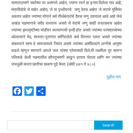
चामराप्रमाणे सर्वाच्या वर असणारे आहेत, ज्यांना स्वर्ग हा इनाम दिलेला गाव आहे,
मंत्रविद्येचे जे माहेर आहेत, जे या पृथ्वीवरचे जणु देवच आहेत जे तपाचे मुर्तिमंत
अवतार आहेत ज्यांच्या योगाने सर्व तीर्थक्षेत्रांचे दैवच जणु उदयाला आले आहे जेथे
अखंड यज्ञयागाचे सदैव वास्तव्य असते जे वेदांचे जणु काही वज्रकवच आहेत
ज्यांच्या कृपादृष्टीच्या मांडीवर कल्याणाची वृध्दी होत असते ज्यांच्या परमश्रध्देच्या
ओलाव्याने वेद, शास्त्र-पुराणांत सांगितलेले कर्म विस्तार पावत असते ज्यांच्या
संकल्पाने सत्य हे समाजामध्ये जिवंत असते ज्यांच्या आर्शीवादाने अग्नीचे आयुष्य
वाढले म्हणून सागराने आपले जल यांच्या प्रेमासाठी दिले.मी लक्ष्मीला दुर सारुन
पलिकडे केली गळयातील कौस्तुभमणी काढुन हातात घेतला आणि मग ज्यांच्या
पायधुळी करता छातीचा खळगा पुढे केला. (ओवी ४७१ ते ४८०)
पुढील भाग
Fa
T
S
c
w
h
e
it
ar
b
te
e
Search for:
o
r