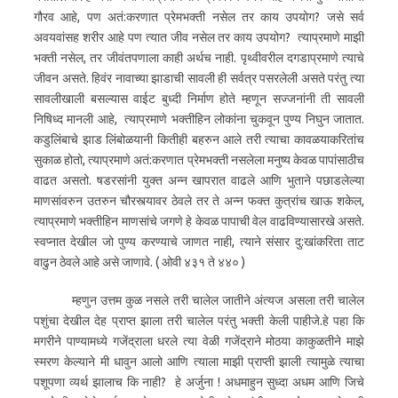
गौरव आहे, पण अतं:करणात प्रेमभक्ती नसेल तर काय उपयोग? जसे सर्व
अवयवांसह शरीर आहे पण त्यात जीव नसेल तर काय उपयोग? त्याप्रमाणे माझी
भक्ती नसेल, तर जीवंतपणाला काही अर्थच नाही. पृथ्वीवरील दगडाप्रमाणे त्याचे
जीवन असते. हिवंर नावाच्या झाडाची सावली ही सर्वत्र पसरलेली असते परंतु त्या
सावलीखाली बसल्यास वाईट बुध्दी निर्माण होते म्हणून सज्जनांनी ती सावली
निषिध्द मानली आहे, त्याप्रमाणे भक्तीहिन लोकांना चुकवून पुण्य निघुन जातात.
कडुलिंबाचे झाड लिंबोळयानी कितीही बहरुन आले तरी त्याचा कावळयाकरितांच
सुकाळ होतो, त्याप्रमाणे अतं:करणात प्रेमभक्ती नसलेला मनुष्य केवळ पापांसाठीच
वाढत असतो. षडरसांनी युक्त अन्न खापरात वाढले आणि भुताने पछाडलेल्या
माणसांवरुन उतरुन चौरस्त्यावर ठेवले तर ते अन्न फक्त कुत्रांच खाऊ शकेल,
त्याप्रमाणे भक्तीहिन माणसांचे जगणे हे केवळ पापाची वेल वाढविण्यासारखे असते.
स्वप्नात देखील जो पुण्य करण्याचे जाणत नाही, त्याने संसार दु:खांकरिता ताट
वाढुन ठेवले आहे असे जाणावे. ( ओवी ४३१ ते ४४० )
म्हणुन उत्तम कुळ नसले तरी चालेल जातीने अंत्यज असला तरी चालेल
पशुंचा देखील देह प्राप्त झाला तरी चालेल परंतु भक्ती केली पाहीजे.हे पहा कि
मगरीने पाण्यामध्ये गजेंद्राला धरले त्या वेळी गजेंद्राने मोठया काकुळतीने माझे
स्मरण केल्याने मी धावुन आलो आणि त्याला माझी प्राप्ती झाली त्यामुळे त्याचा
पशूपणा व्यर्थ झालाच कि नाही? हे अर्जुना ! अधमाहुन सुध्दा अधम आणि जिचे