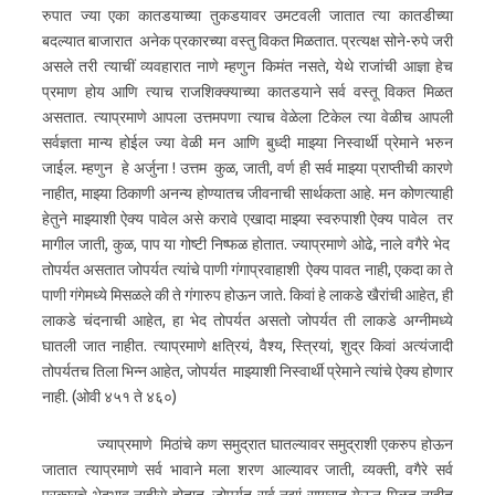
रुपात ज्या एका कातडयाच्या तुकडयावर उमटवली जातात त्या कातडीच्या
बदल्यात बाजारात अनेक प्रकारच्या वस्तु विकत मिळतात. प्रत्यक्ष सोने-रुपे जरी
असले तरी त्याचीं व्यवहारात नाणे म्हणुन किमंत नसते, येथे राजांची आज्ञा हेच
प्रमाण होय आणि त्याच राजशिक्क्याच्या कातडयाने सर्व वस्तू विकत मिळत
असतात. त्याप्रमाणे आपला उत्तमपणा त्याच वेळेला टिकेल त्या वेळीच आपली
सर्वज्ञता मान्य होईल ज्या वेळी मन आणि बुध्दी माझ्या निस्वार्थी प्रेमाने भरुन
जाईल. म्हणुन हे अर्जुना ! उत्तम कुळ, जाती, वर्ण ही सर्व माझ्या प्राप्तीची कारणे
नाहीत, माझ्या ठिकाणी अनन्य होण्यातच जीवनाची सार्थकता आहे. मन कोणत्याही
हेतुने माझ्याशी ऐक्य पावेल असे करावे एखादा माझ्या स्वरुपाशी ऐक्य पावेल तर
मागील जाती, कुळ, पाप या गोष्टी निष्फळ होतात. ज्याप्रमाणे ओढे, नाले वगैरे भेद
तोपर्यत असतात जोपर्यत त्यांचे पाणी गंगाप्रवाहाशी ऐक्य पावत नाही, एकदा का ते
पाणी गंगेमध्ये मिसळले की ते गंगारुप होऊन जाते. किवां हे लाकडे खैरांची आहेत, ही
लाकडे चंदनाची आहेत, हा भेद तोपर्यत असतो जोपर्यत ती लाकडे अग्नीमध्ये
घातली जात नाहीत. त्याप्रमाणे क्षत्रियं, वैश्य, स्त्रियां, शुद्र किवां अत्यंजादी
तोपर्यतच तिला भिन्न आहेत, जोपर्यत माझ्याशी निस्वार्थी प्रेमाने त्यांचे ऐक्य होणार
नाही. (ओवी ४५१ ते ४६०)
ज्याप्रमाणे मिठांचे कण समुद्रात घातल्यावर समुद्राशी एकरुप होऊन
जातात त्याप्रमाणे सर्व भावाने मला शरण आल्यावर जाती, व्यक्ती, वगैरे सर्व