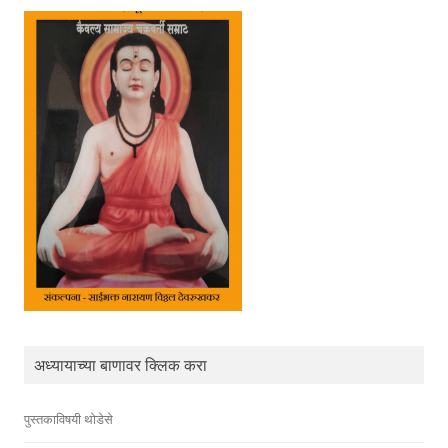
o
k
अध्यायाच्या बाणावर क्लिक करा
पुस्तकाविषयी थोडेसे