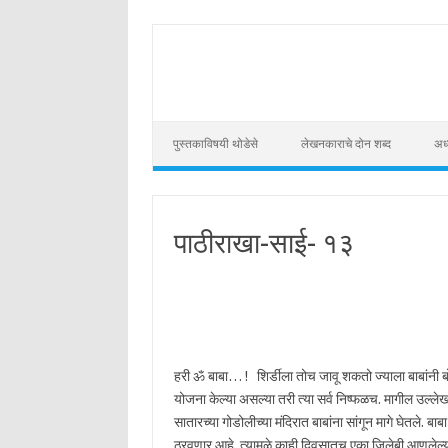
Skip to content
पुस्तकाविषयी थोडेसे
लेखनकाराचे दोन शब्द
अध्
पाठीराखा-साई- १३
हरी ॐ बाबा… ! शिर्डीला तोच जावू शकतो ज्याला बाबांनी ब
योजना केल्या असल्या तरी त्या सर्व निष्फळच. मागील उल्लेख
सातारच्या गोडोलीच्या मंदिरात बाबांना सांगून मागे घेतले. ब
ठरवणार आहे. त्यामुळे काही दिवसातच एका जिलेबी आणलेल्या क