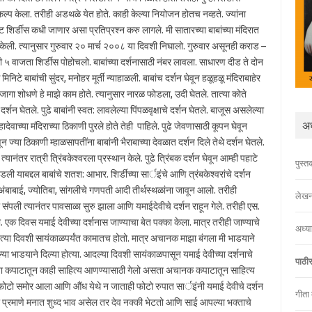
ंकल्प केला. तरीही अडथळे येत होते. काही केल्या नियोजन होतच नव्हते. ज्यांना
ट शिर्डीस कधी जाणार असा प्रतिप्रश्न करु लागले. मी सातारच्या बाबांच्या मंदिरात
ा केली. त्यानुसार गुरुवार २० मार्च २००८ या दिवशी निघालो. गुरुवार असूनही कराड –
५ वाजता शिर्डीस पोहोचलो. बाबांच्या दर्शनासाठी नंबर लावला. साधारण दीड ते दोन
निटे बाबांची सुंदर, मनोहर मूर्ती न्याहाळली. बाबांच दर्शन घेवून हळूहळू मंदिराबाहेर
गा शोधणे हे माझे काम होते. त्यानुसार नारळ फोडला, उदी घेतले. तात्या कोते
र्शन घेतले. पुढे बाबांनी स्वत: लावलेल्या पिंपळवृक्षाचे दर्शन घेतले. बाजूस असलेल्या
अध
वाच्या मंदिराच्या ठिकाणी पुरले होते तेही पाहिले. पुढे जेवणासाठी कूपन घेवून
ज्या ठिकाणी म्हाळसापतींना बाबांनी भैराबाच्या देवळात दर्शन दिले तेथेे दर्शन घेतले.
 त्यानंतर रात्री त्रिंबकेश्वरला प्रस्थान केले. पुढे त्रिंबक दर्शन घेवून आम्ही पहाटे
पुस्त
 पडली याबद्दल बाबांचे शतश: आभार. शिर्डीच्या सार्इंचे आणि त्रंबकेश्वरांचे दर्शन
ी अंबाबाई, ज्योतिबा, सांगलीचे गणपती आदी तीर्थस्थळांना जावून आलो. तरीही
लेखन
टी संपली त्यानंतर पावसाळा सुरु झाला आणि यमाईदेवीचे दर्शन राहून गेले. तरीही एस.
. एक दिवस यमाई देवीच्या दर्शनास जाण्याचा बेत पक्का केला. मात्र तरीही जाण्याचे
अध्य
झाले. त्या दिवशी सायंकाळपर्यंत कामातच होतो. मात्र अचानक माझा बंगला मी भाडयाने
या भाडयाने दिल्या होत्या. आदल्या दिवशी सायंकाळपासून यमाई देवीच्या दर्शनाचे
पाठी
ेल्या कपाटातून काही साहित्य आणण्यासाठी गेलो असता अचानक कपाटातून साहित्य
 फोटो समोर आला आणि औंध येथे न जाताही फोटो रुपात सार्इंनी यमाई देवीचे दर्शन
गीता
्रमाणे मनात शुध्द भाव असेल तर देव नक्की भेटतो आणि साई आपल्या भक्ताचे