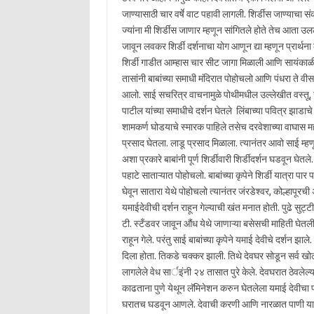
जाण्यासाठी चार वर्षे वाट पहावी लागली. शिर्डीस जाण्याचा स
ज्यांना मी शिर्डीस जाणार म्हणून सांगितले होते तेच आता उल
जावून लवकर शिर्डी दर्शनाचा योग आणून द्या म्हणून प्रार्थन
शिर्डी गाडीत आम्हास चार सीट जागा मिळाली आणि सायंकाळी 
तासांनी बाबांच्या समाधी मंदिरात पोहोचलो आणि पंधरा ते वीस मि
आलो. साई सचरित्र वाचनामुळे पोथीमधील उल्लेखीत वस्तू, जा
पाटील यांच्या समाधीचे दर्शन घेतले लिंबाच्या पवित्र झाडाचे द
शामकर्ण घोडयाचे स्मारक पाहिले तसेच दरवेशाच्या वाघास महादे
प्रसाद घेतला. लाडू प्रसाद मिळाला. त्यानंतर आवो साई म्हणून 
अशा प्रकारे बाबांनी पूर्ण शिर्डीवारी शिर्डीदर्शन घडवून घेतले.
पहाटे साताऱ्यात पोहोचलो. बाबांच्या कृपेने शिर्डी यात्रा पार
घेवून सातारा येथे पोहोचलो त्यानंतर जंरडेश्वर, कोल्हापूरच
यमाईदेवीची दर्शन राहून गेल्याची खंत मनात होती. पुढे सुट्
टी. स्टँडवर जावून औंध येथे जाणाऱ्या बसेसची माहिती घेतली
राहून गेले. परंतु साई बाबांच्या कृपेने यमाई देवीचे दर्शन 
दिला होता. तिकडे चक्कर झाली. तिथे देवघर सोडून सर्व खोल्
लागलेले वेध सार्इंनी २४ तासात पुरे केले. देवघरात ठेवल
काढताना पुणे येथून लॅमिनेशन करुन घेतलेला यमाई देवीचा
घरातच घडवून आणले. देवाची करणी आणि नारळात पाणी या प