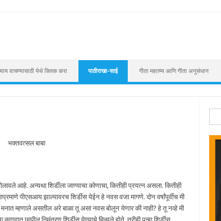
याय वाचण्यासाठी येथे क्लिक करा
पाठीराखा-साई
गीता महात्म्य आणि गीता अनुसंधान
Sear
भक्तवत्सल बाबा
ोलावले आहे. अन्यथा शिर्डीला जाण्याचा कोणाचा, कितीही प्रयत्न असला. कितीही
ाप्रमाणे पीएसआय झाल्यावरच शिर्डीस येईन हे नवस वजा मागणे. दोन वर्षांपूर्वीच मी
ाबा मनात म्हणाले असतील अरे बाळा तू असा नवस बोलून येणार की नाही? हे तू नव्हे मी
ागदात छापील निमंत्रण शिर्डीस येण्याचे मिळाले होते. तरीही पुन्हा शिर्डीस