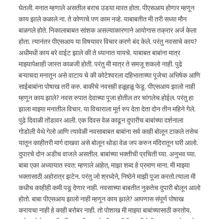
घेतली. मनात म्हणाले असतील बराच उडया मारत होता. पीएसआय होणार म्हणून
काय झाले कळाले ना. ते कोणाचे पण काम नव्हे. याबाबतीत मी तरी सध्या मौन
बाळगले होते. निकालाबाबत सांशक असल्याकारणाने आयोगास तक्रार अर्ज केला
होता. त्यानंतर पीएसआय या विषयावर विचार करणे बंद केले. परंतु नवसाचे काय?
अधीमधी काय बरे वाईट झाले की ते ध्यानात यायचे. याबाबत बाबांना मात्र
माझ्यापेक्षाही जास्त काळजी होती. परंतु मी मात्र ते समजू शकलो नाही. पुढे
बऱ्याचदा मनातून असे वाटाय चे की कोटेश्वरला दहिभाताच्या पूजेचा अभिषेक आणि
साईबाबांना पोषाख तरी करु. बाकीचे नवसही हळूहळू फेडू. पीएसआय झालो नाही
म्हणून काय झाले? नवस रुपात देवाच्या पूजा होतील तर चांगलेच होईल. परंतु हा
झाला माझ्या मनातील विचार. या विचाराला मूर्त रुप देता देता दोन तीन महिने गेले.
पुढे दिवाळी तोंडावर आली. एक दिवस वेळ काढून दुपारीच बाबांच्या दर्शनाला
गोडोली येथे गेलो आणि त्यावेळी नवसाबाबत बाबांना सर्व काही बोलून टाकले तसेच
यातून काहीतरी मार्ग दाखवा असे बोलून थोडा वेळ जप करुन मंदिरातून घरी आलो.
दुपारचे दोन अडीच वाजले असतील. बाबांच्या भक्तीची प्रचिती घ्या. अनुभव घ्या.
बाबा एका अध्यायात स्वत: म्हणाले आहेत, माझा शब्द हे प्रमाण माना. मी माझ्या
भक्तासाठी अहोरात्र झटेन. परंतु जो श्रध्देने, निष्ठेने माझी पूजा करतो.त्याला मी
कधीच काहीही कमी पडू देणार नाही. नवसाच्या बाबतीत नुकतेच दुपारी बोलून आलो
होतो. बाबा पीएसआय झालो नाही म्हणून काय झाले? आपणास संपूर्ण पोषाख
करायचा नाही हे काही बरोबर नाही. तो पोशाख मी माझ्या बाबांच्यासाठी करतोय.