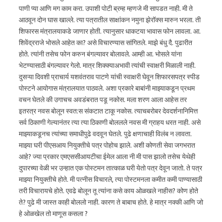
पाणी प्या आणि मग काम करा. उपाशी पोटी ब्रम्ह म्हणजे मी सापडत नाही. मी ते
आठवून दोन घास खाल्ले. त्या पत्रातील साक्षांकन नमुना झेरॉक्स मारुन भरला. ती
शिफारस मंत्रालयाकडे जाणार होती. त्यानुसार धाकटया भावास फोन लावला. आ.
शिवेंद्रराजे भोसले आहेत का? असे विचारण्यास सांगितले. माझे बंधु दै. पुढारीत
होते. त्यांनी तसेच फोन करुन बंगल्यावर बोलावले. आम्ही आ. भोसले यांना
भेटण्यासाठी बंगल्यावर गेलो. मात्र शिक्क्याअभावी त्यांची स्वाक्षरी मिळाली नाही.
दुसऱ्या दिवशी प्राचार्य यशवंतराव पाटणे यांची स्वाक्षरी घेवून शिफारसपत्र स्पीड
पोस्टने आयोगास मंत्रालयात पाठवले. अशा प्रकारे बाबांनी माझ्याकडून प्रथम
वचन घेतले की उगाचच अवडंबरात पडू नकोस. मला शरण आला आहेस तर
इतरत्र नवस बोलून स्वत:स संकटात टाकू नकोस. त्याचबरोबर देवदर्शनानिमित्त
सर्व ठिकाणी गेल्यानंतर त्या त्या ठिकाणी बोललले नवस मी ग्राहय धरत नाही. असे
माझ्याकडूनच त्यांच्या समाधीपुढे वदवून घेतले. पुढे क्षणाचाही विलंब न लावता.
माझ्या घरी पीएसआय नियुक्तीचे पत्र पोहोच झाले. अशी कोणती सेवा जगभरात
आहे? ज्या प्रकार एमएससीआयटीचा ईमेल आला नी मी पास झालो तसेच येथेही
दुपारच्या वेळी भर उन्हात एक पोस्टमन तात्काळ घरी येतो पत्र देवून जातो. ते पत्र
माझ्या नियुक्तीचे होते. मी पत्नीस विचारले, त्या पोस्टमनला कमीत कमी पाण्यासाठी
तरी विचारायचे होते. एवढे बोलून तू त्यांना कसे काय ओळखले नाहीस? कोण होते
ते? पुढे मी जास्त काही बोललो नाही. कारण ते बाबाच होते. हे मात्र नक्की आणि जो
हे ओळखेल तो माणूस कसला ?