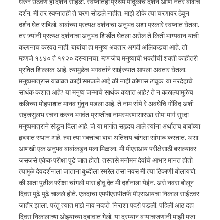
धरुन उठवणे हा दर्शन सोहळा. स्वप्नातही प्रथम पादुकांचे दर्शन आणि नंतर बाबांचे
दर्शन. मी तर स्वप्नातही ते चरण सोडले नाहीत. माझे डोके त्या चरणावर ठेवून
दर्शन घेत राहिलो. बाबांच्या प्रत्यक्ष दर्शनाचा अनुभव अशा प्रकारे स्वप्नात घेतला.
तर ज्यांनी प्रत्यक्ष दर्शनाचा अनुभव शिर्डीत घेतला असेल ते किती भाग्यवान याची
कल्पनाच करवत नाही. बाबांचा हा मनुष्य अवतार अगदी अलिकडचा आहे. तो
म्हणजे १८४० ते १९२० दरम्यानचा. म्हणजेच मनुष्याची भक्तीची शक्ती काहीतरी
प्रतित शिल्लक आहे. त्यामुळेच भगवतांने साईरुपात आपला अवतार घेतला.
मनुष्यमात्रास याबाबत काही समजले आहे की नाही कोणास ठावूक. या नरदेहाचे
सार्थक कशात आहे? या मनुष्य जन्माचे सार्थक कशात आहे? ते न कळाल्यामुळेच
कलिच्या मोहपाशात मानव गुंतून पडला आहे. ते नाम सोपे रे अवघेचि गोंविद अशी
सहजसुलभ रचना करुन भगवंत प्राप्तीचा नामस्मरणासारखा सोपा मार्ग सुध्दा
मनुष्यमात्राने सोडून दिला आहे. जे या मार्गात सहृदय आले त्यांना अर्थातच बाबांच्या
हृदयात स्थान आहे. त्या त्या भक्तांचा बाबा अतिशय चांगला सांभाळ करतात. असा
आणखी एक अनुभव बाबांकडून मला मिळाला. मी पीएसआय परीक्षेसाठी बसल्यावर
जसजसे एकेक परीक्षा पुढे जात होतो. तसतसे मनोमन देवांचे आभार मानत होतो.
त्यामुळे देवदर्शनाला जाताना बुध्दीला स्मरेल तसा नवस मी त्या ठिकाणी बोलायचो.
की आता पुढील परीक्षा चांगली पास होवू देत मी दर्शनाला येईन. असे नवस बोलून
दिवस पुढे पुढे चालले होते. एकदाचा एमपीएसपीतर्फे पीएसआयचा निकाल साईटवर
जाहीर झाला. परंतु त्यात माझे नाव नव्हते. निराशा पदरी पडली. पहिली आठ दहा
दिवस निकालाच्या ओझ्याच्या दबावात गेलो. या दरम्यान बऱ्याचजणांनी माझी मजा