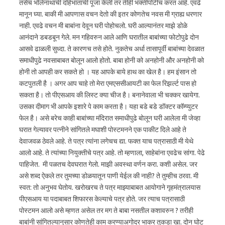
तसेच भोलेनाथाची दहिभाताची पूजा केली तर तीही भक्तीपोटीच करत आहे. एवढे
मानून घ्या. बाकी मी आपणास वचन देतो की इतर कोणतेच नवस मी ग्राह्य धरणार
नाही. एवढे वचन मी बाबांना देवून घरी पोहोचलो. घरी आल्यानंतर माझे डोळे
आनंदाने डबडबून गेले. मन गहिवरुन आले आणि घरातील बाबांच्या फोटोपुढे दोन
आसवे ढाळली सुध्दा. ते कारणच तसे होते. नुकतेच अर्धा तासापूर्वी बाबांच्या देवळात
समाधीपुढे नवसाबाबत बोलून आलो होतो. बाबा होनी को अनहोनी और अनहोनी को
होनी तो आपही कर सकते हो । यह आपके बाये हाथ का खेल है। हम इंसान तो
कटपुतली है । अगर आप चाहे तो मेरा एमएससीआयटी का फेल रिझर्ल्ट पास हो
सकता है। तो पीएसआय की लिस्ट क्या चीज है। बनानेवाला भी चक्कर खायेगा.
उसका दीमाग भी आपके इशारे पे काम करता है। यहा बडे बडे डॉक्टर कॉम्प्युटर
फेल है। असे बरेच काही बाबांच्या मंदिरात समाधीपुढे बोलून घरी आलेला मी जेव्हा
घरात गेल्यावर पत्नीने सांगितले मघाशी पोस्टमनने एक पाकीट दिले आहे ते
देवाजवळ ठेवले आहे. ते पत्र त्यांना लगेचच द्या. फक्त याच पत्रासाठी मी येथे
आलो आहे. ते त्यांच्या नियुक्तीचे पत्र आहे. तो म्हणाला, साहेबांना एवढेच सांगा. पेढे
पाहिजेत. मी पळतच देवघरात गेलो. माझी अवस्था वर्णन करा. कशी असेल. जर
असे शब्द ऐकले तर तुमच्या डोळयातून पाणी येईल की नाही? ते तुम्हीच ठरवा. मी
स्वत: तो अनुभव घेतोय. खरोखरच ते पत्र माझ्याबाबत आयोगाने गृहमंत्रालयास
पीएसआय या पदाबाबत शिफारस केल्याचे पत्र होते. जर त्याच पत्रासाठी
पोस्टमन आलो असे म्हणत असेल तर मग ते बाबा नसतील कशावरुन ? तरीही
बाबांनी सांगितल्यानुसार कोणतेही काम करण्याअगोदर भाकर तुकडा खा. दोन घोट